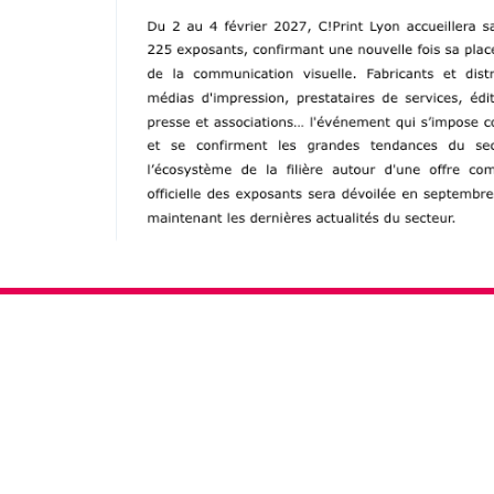
Fac
Inst
Link
You
ebo
agr
edin
tub
ok
am
e