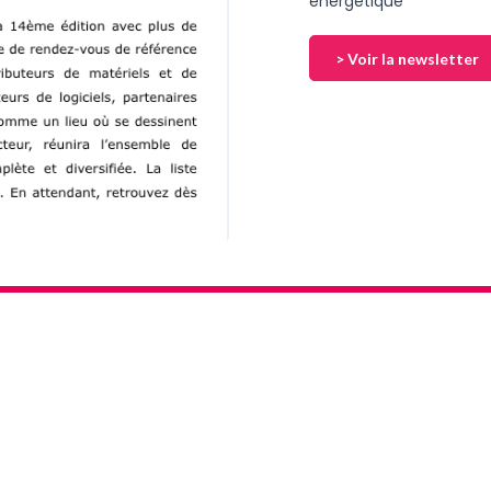
énergétique
> Voir la newsletter
Who are we ?
Legal notices and T&Cs
GDPR
C!Print Madrid
CTCO Lyon
Premium Sourcing
IC the Mag