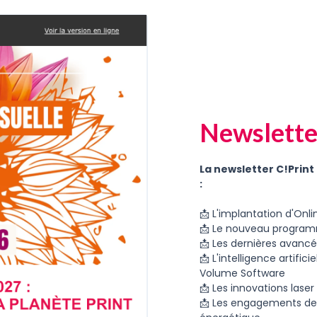
Newsletter
La newsletter C!Print
:
📩 L'implantation d'Onl
📩 Le nouveau program
📩 Les dernières avanc
📩 L'intelligence artific
Volume Software
📩 Les innovations lase
📩 Les engagements de F