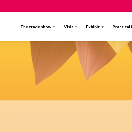
The trade show
Visit
Exhibit
Practical