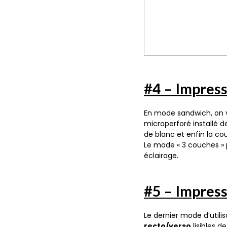
#4 – Impres
En mode sandwich, on v
microperforé installé d
de blanc et enfin la cou
Le mode « 3 couches » 
éclairage.
#5 – Impres
Le dernier mode d’utili
recto/verso
lisibles d