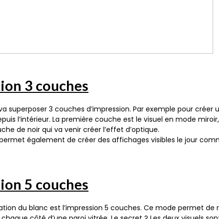
sion 3 couches
a superposer 3 couches d’impression. Par exemple pour créer 
epuis l’intérieur. La première couche est le visuel en mode miroi
che de noir qui va venir créer l’effet d’optique.
permet également de créer des affichages visibles le jour comm
sion 5 couches
sation du blanc est l’impression 5 couches. Ce mode permet de r
e chaque côté d’une paroi vitrée. Le secret ? Les deux visuels so