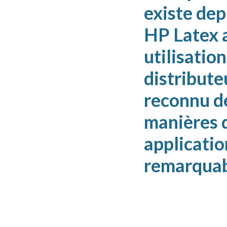
existe dep
HP Latex a
utilisatio
distribute
reconnu de
manières d
applicatio
remarquab