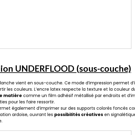
ssion UNDERFLOOD (sous-couche)
 blanche vient en sous-couche. Ce mode d’impression permet d’
tir les couleurs. L’encre latex respecte la texture et la couleur du
e matière
comme un film adhésif métallisé par endroits et d’
es pour les faire ressortir.
rmet également d’imprimer sur des supports colorés foncés co
tation ardoise, ouvrant les
possibilités créatives
en signalétiq
e.