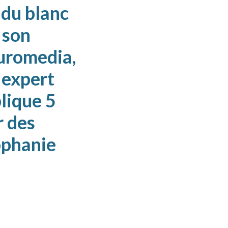
 du blanc
 son
Euromedia,
 expert
lique 5
r des
rophanie