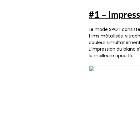
#1 – Impres
Le mode SPOT consiste à
films métallisés, vitro
couleur simultanément
L’impression du blanc 
la meilleure opacité.