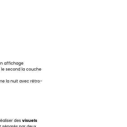
un affichage
r, le second la couche
e la nuit avec rétro-
éaliser des
visuels
nt séparés par deux