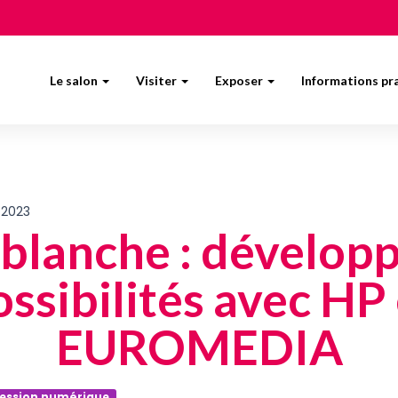
Le salon
Visiter
Exposer
Informations pr
 2023
blanche : dévelop
ossibilités avec HP 
EUROMEDIA
ession numérique