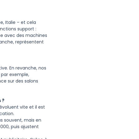
, Italie – et cela
nctions support :
même avec des machines
evanche, représentent
tive. En revanche, nos
e, par exemple,
ce sur des salons
 ?
oluent vite et il est
cation.
s souvent, mais en
000, puis ajustent