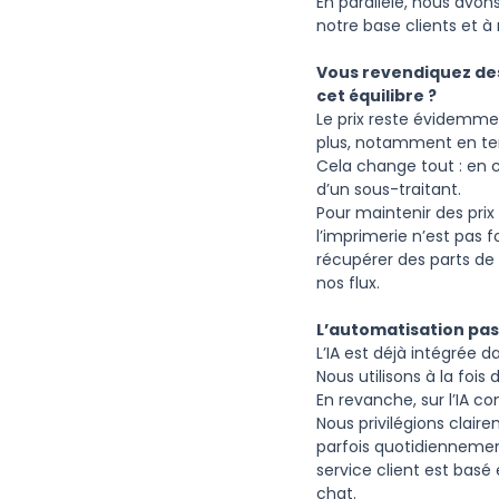
En parallèle, nous avo
notre base clients et à
Vous revendiquez des
cet équilibre ?
Le prix reste évidemment
plus, notamment en ter
Cela change tout : en
d’un sous-traitant.
Pour maintenir des prix
l’imprimerie n’est pas 
récupérer des parts d
nos flux.
L’automatisation pass
L’IA est déjà intégrée 
Nous utilisons à la fois
En revanche, sur l’IA co
Nous privilégions clai
parfois quotidiennement
service client est basé
chat.