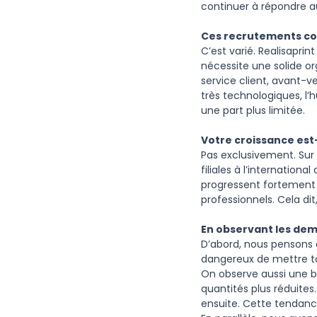
continuer à répondre au
Ces recrutements con
C’est varié. Realisaprint
nécessite une solide o
service client, avant-v
très technologiques, l’
une part plus limitée.
Votre croissance est-
Pas exclusivement. Sur 
filiales à l’internationa
progressent fortement 
professionnels. Cela di
En observant les de
D’abord, nous pensons q
dangereux de mettre tou
On observe aussi une 
quantités plus réduites
ensuite. Cette tendance