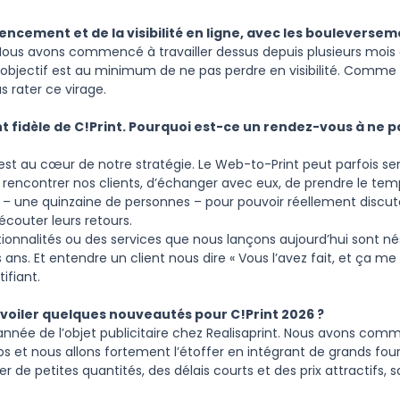
rencement et de la visibilité en ligne, avec les bouleversemen
 Nous avons commencé à travailler dessus depuis plusieurs mois 
L’objectif est au minimum de ne pas perdre en visibilité. Comme
as rater ce virage.
t fidèle de C!Print. Pourquoi est-ce un rendez-vous à ne
 est au cœur de notre stratégie. Le Web-to-Print peut parfois s
 rencontrer nos clients, d’échanger avec eux, de prendre le te
– une quinzaine de personnes – pour pouvoir réellement discute
couter leurs retours.
ionnalités ou des services que nous lançons aujourd’hui sont nés
is ans. Et entendre un client nous dire « Vous l’avez fait, et ça m
ifiant.
oiler quelques nouveautés pour C!Print 2026 ?
année de l’objet publicitaire chez Realisaprint. Nous avons com
s et nous allons fortement l’étoffer en intégrant de grands fourn
r de petites quantités, des délais courts et des prix attractifs,