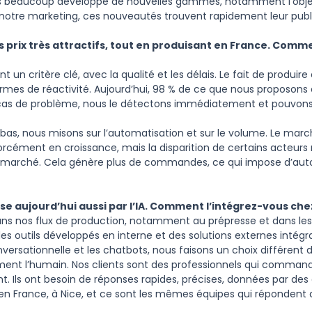
ns beaucoup développé de nouvelles gammes, notamment l’objet 
 notre marketing, ces nouveautés trouvent rapidement leur publ
 prix très attractifs, tout en produisant en France. Com
 un critère clé, avec la qualité et les délais. Le fait de produire
mes de réactivité. Aujourd’hui, 98 % de ce que nous proposons e
 cas de problème, nous le détectons immédiatement et pouvons
 bas, nous misons sur l’automatisation et sur le volume. Le marc
forcément en croissance, mais la disparition de certains acteur
e marché. Cela génère plus de commandes, ce qui impose d’au
e aujourd’hui aussi par l’IA. Comment l’intégrez-vous chez
dans nos flux de production, notamment au prépresse et dans les 
 des outils développés en interne et des solutions externes intégran
nversationnelle et les chatbots, nous faisons un choix différent 
rement l’humain. Nos clients sont des professionnels qui comman
. Ils ont besoin de réponses rapides, précises, données par des 
 en France, à Nice, et ce sont les mêmes équipes qui répondent 