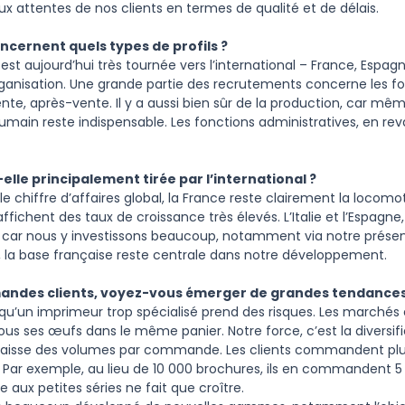
x attentes de nos clients en termes de qualité et de délais.
cernent quels types de profils ?
 est aujourd’hui très tournée vers l’international – France, Espagne
rganisation. Une grande partie des recrutements concerne les fo
ente, après-vente. Il y a aussi bien sûr de la production, car 
humain reste indispensable. Les fonctions administratives, en r
elle principalement tirée par l’international ?
le chiffre d’affaires global, la France reste clairement la locomo
l affichent des taux de croissance très élevés. L’Italie et l’Espagn
car nous y investissons beaucoup, notamment via notre présen
t, la base française reste centrale dans notre développement.
mandes clients, voyez-vous émerger de grandes tendances
u’un imprimeur trop spécialisé prend des risques. Les marchés év
s ses œufs dans le même panier. Notre force, c’est la diversifi
baisse des volumes par commande. Les clients commandent plu
. Par exemple, au lieu de 10 000 brochures, ils en commandent 5 
 aux petites séries ne fait que croître.