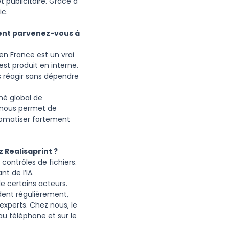
publicitaire. Grâce à
ic.
ment parvenez-vous à
 en France est un vrai
st produit en interne.
 réagir sans dépendre
hé global de
s nous permet de
tomatiser fortement
 Realisaprint ?
contrôles de fichiers.
t de l’IA.
de certains acteurs.
dent régulièrement,
experts. Chez nous, le
au téléphone et sur le