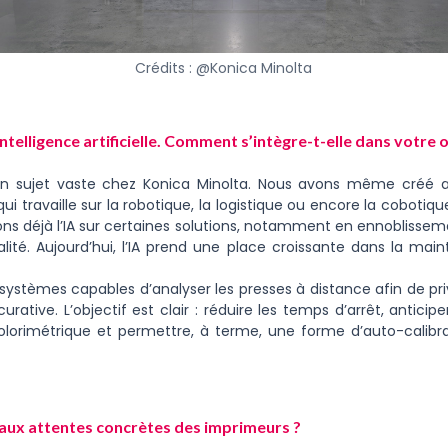
Crédits : @Konica Minolta
telligence artificielle. Comment s’intègre-t-elle dans votre o
un sujet vaste chez Konica Minolta. Nous avons même créé 
qui travaille sur la robotique, la logistique ou encore la coboti
isons déjà l’IA sur certaines solutions, notamment en ennoblissem
alité. Aujourd’hui, l’IA prend une place croissante dans la mai
ystèmes capables d’analyser les presses à distance afin de pri
rative. L’objectif est clair : réduire les temps d’arrêt, anticipe
 colorimétrique et permettre, à terme, une forme d’auto-calib
l aux attentes concrètes des imprimeurs ?