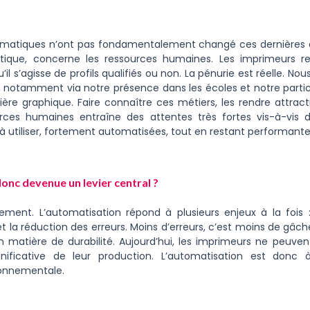
ématiques n’ont pas fondamentalement changé ces dernières a
itique, concerne les ressources humaines. Les imprimeurs 
qu’il s’agisse de profils qualifiés ou non. La pénurie est réelle. No
 notamment via notre présence dans les écoles et notre partici
ilière graphique. Faire connaître ces métiers, les rendre attracti
urces humaines entraîne des attentes très fortes vis-à-vis
 utiliser, fortement automatisées, tout en restant performantes
onc devenue un levier central ?
ent. L’automatisation répond à plusieurs enjeux à la fois
 et la réduction des erreurs. Moins d’erreurs, c’est moins de gâ
n matière de durabilité. Aujourd’hui, les imprimeurs ne peuve
gnificative de leur production. L’automatisation est donc 
ronnementale.