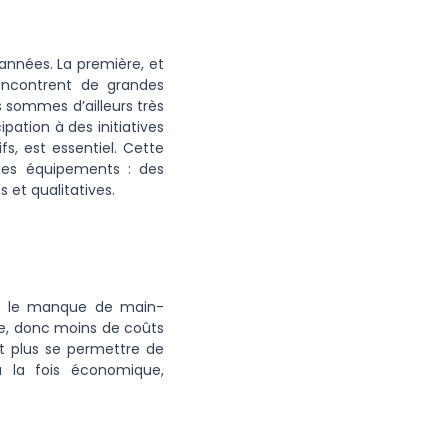
nnées. La première, et
rencontrent de grandes
us sommes d’ailleurs très
pation à des initiatives
fs, est essentiel. Cette
 des équipements : des
 et qualitatives.
 : le manque de main-
che, donc moins de coûts
nt plus se permettre de
à la fois économique,