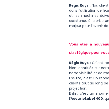
Régis Ruys :
Nos client
dans l’utilisation de l
et les machines doive
assistance à la prise e
majeur pour l’avenir de l
Vous êtes à nouveau
stratégique pour vous
Régis Ruys :
C!Print re
bien identifiés sur ce
notre visibilité et de
Ensuite, c’est un rend
clients tout au long de 
projection.
Enfin, c’est un mome
l’
AccurioLabel 400
, q