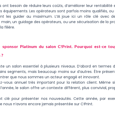
s ont besoin de réduire leurs coûts, d’améliorer leur rentabili
eurs équipements. Les opérateurs sont parfois moins qualifiés, o
nt les guider au maximum. L’IA joue ici un rôle clé avec de
n main, un guidage des opérateurs, ou une sécurisation de la pro
a filière.
 sponsor Platinum du salon C!Print. Pourquoi est-ce tou
 ?
ste un salon essentiel à plusieurs niveaux. D’abord en terme
rtains segments, mais beaucoup moins sur d’autres. Être prése
 montrer que nous sommes un acteur engagé et innovant.
ez-vous annuel très important pour la relation client. Même 
l’année, le salon offre un contexte différent, plus convivial, pr
nt clé pour présenter nos nouveautés. Cette année, par exe
ue nous n’avons encore jamais présentée sur C!Print.