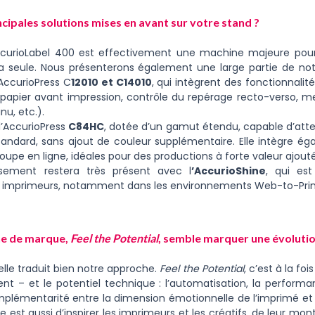
ncipales solutions mises en avant sur votre stand ?
curioLabel 400 est effectivement une machine majeure pour 
 la seule. Nous présenterons également une large partie de n
AccurioPress C
12010 et C14010
, qui intègrent des fonctionnalit
apier avant impression, contrôle du repérage recto-verso, me
nu, etc.).
l’AccurioPress
C84HC
, dotée d’un gamut étendu, capable d’atte
tandard, sans ajout de couleur supplémentaire. Elle intègre é
coupe en ligne, idéales pour des productions à forte valeur ajout
issement restera très présent avec l
’AccurioShine
, qui est
es imprimeurs, notamment dans les environnements Web-to-Prin
ne de marque,
Feel the Potential
, semble marquer une évoluti
elle traduit bien notre approche.
Feel the Potential
, c’est à la foi
nt – et le potentiel technique : l’automatisation, la performan
lémentarité entre la dimension émotionnelle de l’imprimé et la
le est aussi d’inspirer les imprimeurs et les créatifs, de leur mon