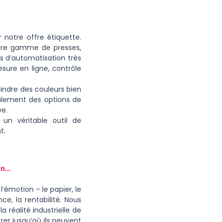
notre offre étiquette.
otre gamme de presses,
és d’automatisation très
sure en ligne, contrôle
indre des couleurs bien
galement des options de
ée.
 un véritable outil de
t.
on…
s l’émotion – le papier, le
ce, la rentabilité. Nous
 réalité industrielle de
trer jusqu’où ils peuvent