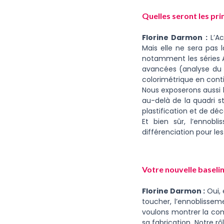
Quelles seront les pri
Florine Darmon :
L’Ac
Mais elle ne sera pas
notamment les séries 
avancées (analyse du p
colorimétrique en conti
Nous exposerons aussi 
au-delà de la quadri s
plastification et de dé
Et bien sûr, l’ennobl
différenciation pour l
Votre nouvelle baseli
Florine Darmon :
Oui, 
toucher, l’ennoblisseme
voulons montrer la comp
sa fabrication. Notre rô