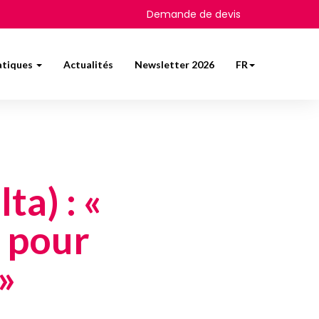
Demande de devis
atiques
Actualités
Newsletter 2026
FR
ta) : «
r pour
 »