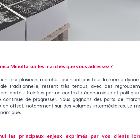
ica Minolta sur les marchés que vous adressez ?
uons sur plusieurs marchés qui n’ont pas tous la même dyna
ale traditionnelle, restent très tendus, avec des regroupe
ment parfois freinées par un contexte économique et politique 
e continue de progresser. Nous gagnons des parts de march
s en offset, notamment sur des volumes intermédiaires. Le ma
dynamique.
hui les principaux enjeux exprimés par vos clients lors