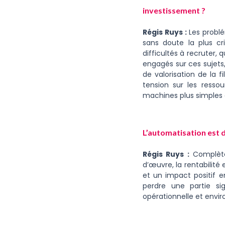
investissement ?
Régis Ruys :
Les probl
sans doute la plus cr
difficultés à recruter, 
engagés sur ces sujets,
de valorisation de la f
tension sur les resso
machines plus simples à
L’automatisation est d
Régis Ruys :
Complètem
d’œuvre, la rentabilité
et un impact positif e
perdre une partie si
opérationnelle et envi