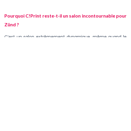
Pourquoi C!Print reste-t-il un salon incontournable pour
Zünd ?
C’est un salon extrêmement dynamique, même quand le
marché est morose. Les visiteurs sont là pour échanger,
comprendre, se projeter. Pour nous, C!Print donne le « la »
de l’année à venir. Pour le graphique et le packaging, les
tendances business se lisent très bien lors du salon. Si nous
n’y étions pas, ce serait un vrai manque pour la marque.
Quelles solutions allez-vous présenter lors de la
prochaine édition ?
Nous mettons clairement l’accent sur l’automatisation.
Nous présenterons deux lignes distinctes. La première est
compacte, dédiée aux matières souples et aux ateliers de
petite taille, avec un flux complet du déroulage à la